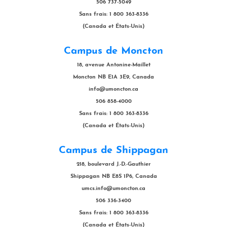
506 737-5049
Sans frais: 1 800 363-8336
(Canada et États-Unis)
Campus de Moncton
18, avenue Antonine-Maillet
Moncton NB E1A 3E9, Canada
info@umoncton.ca
506 858-4000
Sans frais: 1 800 363-8336
(Canada et États-Unis)
Campus de Shippagan
218, boulevard J.-D.-Gauthier
Shippagan NB E8S 1P6, Canada
umcs.info@umoncton.ca
506 336-3400
Sans frais: 1 800 363-8336
(Canada et États-Unis)