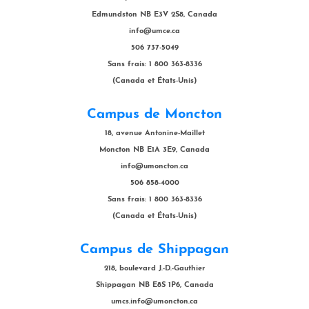
Edmundston NB E3V 2S8, Canada
info@umce.ca
506 737-5049
Sans frais: 1 800 363-8336
(Canada et États-Unis)
Campus de Moncton
18, avenue Antonine-Maillet
Moncton NB E1A 3E9, Canada
info@umoncton.ca
506 858-4000
Sans frais: 1 800 363-8336
(Canada et États-Unis)
Campus de Shippagan
218, boulevard J.-D.-Gauthier
Shippagan NB E8S 1P6, Canada
umcs.info@umoncton.ca