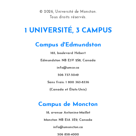
© 2026, Université de Moncton.
Tous droits réservés.
1 UNIVERSITÉ, 3 CAMPUS
Campus d'Edmundston
165, boulevard Hébert
Edmundston NB E3V 2S8, Canada
info@umce.ca
506 737-5049
Sans frais: 1 800 363-8336
(Canada et États-Unis)
Campus de Moncton
18, avenue Antonine-Maillet
Moncton NB E1A 3E9, Canada
info@umoncton.ca
506 858-4000