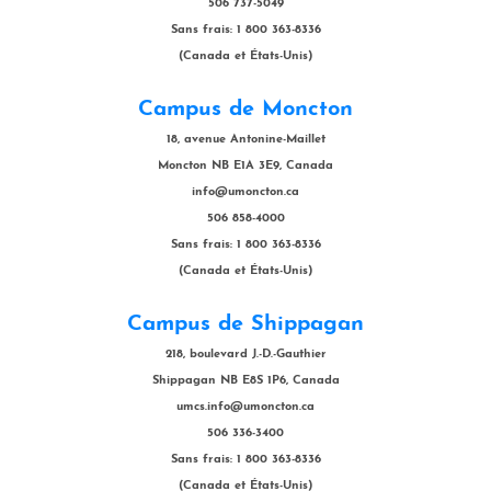
506 737-5049
Sans frais: 1 800 363-8336
(Canada et États-Unis)
Campus de Moncton
18, avenue Antonine-Maillet
Moncton NB E1A 3E9, Canada
info@umoncton.ca
506 858-4000
Sans frais: 1 800 363-8336
(Canada et États-Unis)
Campus de Shippagan
218, boulevard J.-D.-Gauthier
Shippagan NB E8S 1P6, Canada
umcs.info@umoncton.ca
506 336-3400
Sans frais: 1 800 363-8336
(Canada et États-Unis)