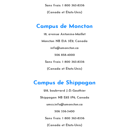
Sans frais: 1 800 363-8336
(Canada et États-Unis)
Campus de Moncton
18, avenue Antonine-Maillet
Moncton NB E1A 3E9, Canada
info@umoncton.ca
506 858-4000
Sans frais: 1 800 363-8336
(Canada et États-Unis)
Campus de Shippagan
218, boulevard J.-D.-Gauthier
Shippagan NB E8S 1P6, Canada
umcs.info@umoncton.ca
506 336-3400
Sans frais: 1 800 363-8336
(Canada et États-Unis)