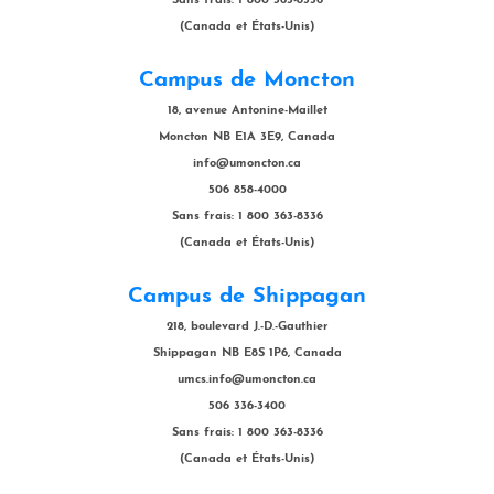
Sans frais: 1 800 363-8336
(Canada et États-Unis)
Campus de Moncton
18, avenue Antonine-Maillet
Moncton NB E1A 3E9, Canada
info@umoncton.ca
506 858-4000
Sans frais: 1 800 363-8336
(Canada et États-Unis)
Campus de Shippagan
218, boulevard J.-D.-Gauthier
Shippagan NB E8S 1P6, Canada
umcs.info@umoncton.ca
506 336-3400
Sans frais: 1 800 363-8336
(Canada et États-Unis)