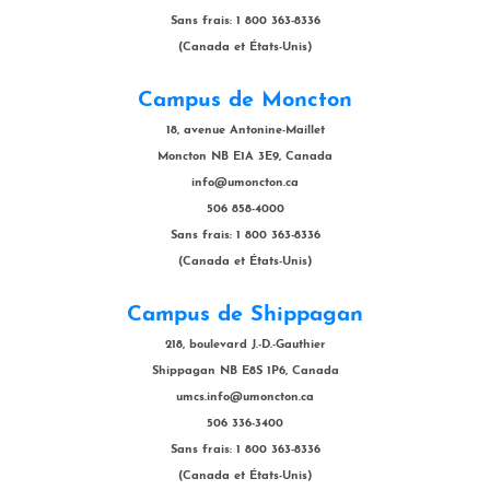
Sans frais: 1 800 363-8336
(Canada et États-Unis)
Campus de Moncton
18, avenue Antonine-Maillet
Moncton NB E1A 3E9, Canada
info@umoncton.ca
506 858-4000
Sans frais: 1 800 363-8336
(Canada et États-Unis)
Campus de Shippagan
218, boulevard J.-D.-Gauthier
Shippagan NB E8S 1P6, Canada
umcs.info@umoncton.ca
506 336-3400
Sans frais: 1 800 363-8336
(Canada et États-Unis)