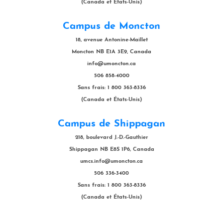
(Canada et États-Unis)
Campus de Moncton
18, avenue Antonine-Maillet
Moncton NB E1A 3E9, Canada
info@umoncton.ca
506 858-4000
Sans frais: 1 800 363-8336
(Canada et États-Unis)
Campus de Shippagan
218, boulevard J.-D.-Gauthier
Shippagan NB E8S 1P6, Canada
umcs.info@umoncton.ca
506 336-3400
Sans frais: 1 800 363-8336
(Canada et États-Unis)