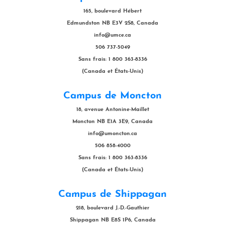
165, boulevard Hébert
Edmundston NB E3V 2S8, Canada
info@umce.ca
506 737-5049
Sans frais: 1 800 363-8336
(Canada et États-Unis)
Campus de Moncton
18, avenue Antonine-Maillet
Moncton NB E1A 3E9, Canada
info@umoncton.ca
506 858-4000
Sans frais: 1 800 363-8336
(Canada et États-Unis)
Campus de Shippagan
218, boulevard J.-D.-Gauthier
Shippagan NB E8S 1P6, Canada