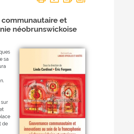
e communautaire et
onie néobrunswickoise
iques
e sa
ura
n.
 sur
et
place
t de