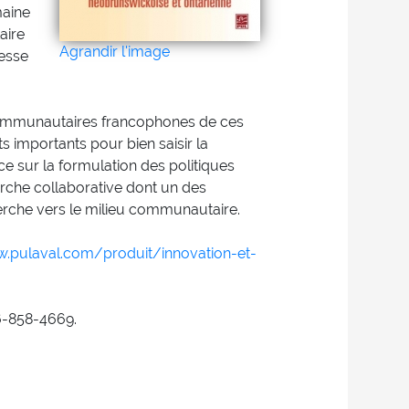
maine
aire
Agrandir l'image
nesse
communautaires francophones de ces
 importants pour bien saisir la
e sur la formulation des politiques
rche collaborative dont un des
herche vers le milieu communautaire.
w.pulaval.com/produit/innovation-et-
6-858-4669.