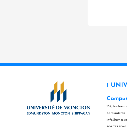
1 UNI
Campus
165, bouleva
Edmundston 
info@umce.c
506 737-5049