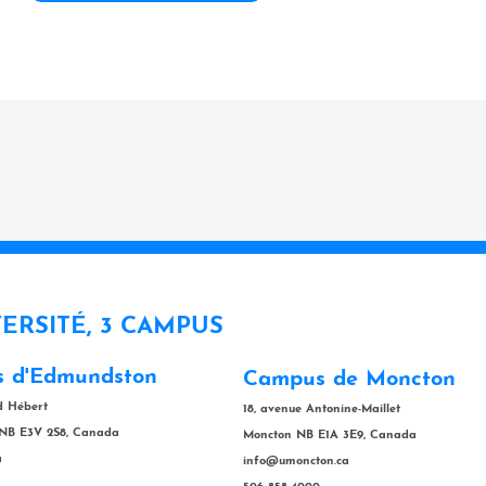
VERSITÉ, 3 CAMPUS
 d'Edmundston
Campus de Moncton
rd Hébert
18, avenue Antonine-Maillet
NB E3V 2S8, Canada
Moncton NB E1A 3E9, Canada
a
info@umoncton.ca