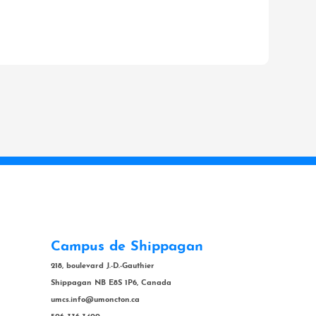
Campus de Shippagan
218, boulevard J.-D.-Gauthier
Shippagan NB E8S 1P6, Canada
umcs.info@umoncton.ca