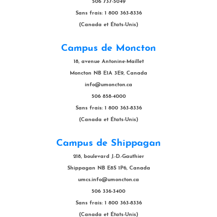
506 737-5049
Sans frais: 1 800 363-8336
(Canada et États-Unis)
Campus de Moncton
18, avenue Antonine-Maillet
Moncton NB E1A 3E9, Canada
info@umoncton.ca
506 858-4000
Sans frais: 1 800 363-8336
(Canada et États-Unis)
Campus de Shippagan
218, boulevard J.-D.-Gauthier
Shippagan NB E8S 1P6, Canada
umcs.info@umoncton.ca
506 336-3400
Sans frais: 1 800 363-8336
(Canada et États-Unis)