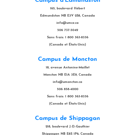
Campus d'Edmundston
165, boulevard Hébert
Edmundston NB E3V 2S8, Canada
info@umce.ca
506 737-5049
Sans frais: 1 800 363-8336
(Canada et États-Unis)
Campus de Moncton
18, avenue Antonine-Maillet
Moncton NB E1A 3E9, Canada
info@umoncton.ca
506 858-4000
Sans frais: 1 800 363-8336
(Canada et États-Unis)
Campus de Shippagan
218, boulevard J.-D.-Gauthier
Shippagan NB E8S 1P6, Canada