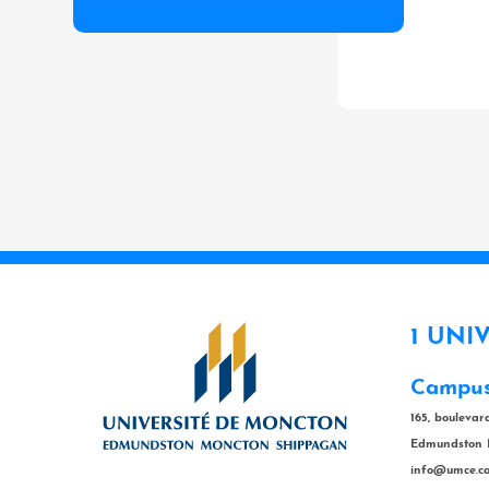
1 UNI
Campus
165, bouleva
Edmundston 
info@umce.c