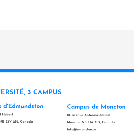
VERSITÉ, 3 CAMPUS
 d'Edmundston
Campus de Moncton
rd Hébert
18, avenue Antonine-Maillet
NB E3V 2S8, Canada
Moncton NB E1A 3E9, Canada
a
info@umoncton.ca