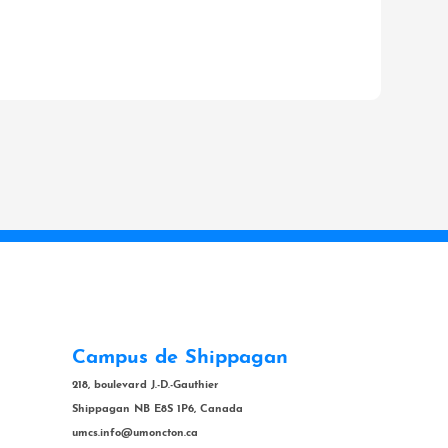
Campus de Shippagan
218, boulevard J.-D.-Gauthier
Shippagan NB E8S 1P6, Canada
umcs.info@umoncton.ca