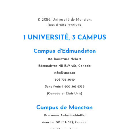
© 2026, Université de Moncton.
Tous droits réservés.
1 UNIVERSITÉ, 3 CAMPUS
Campus d'Edmundston
165, boulevard Hébert
Edmundston NB E3V 2S8, Canada
info@umce.ca
506 737-5049
Sans frais: 1 800 363-8336
(Canada et États-Unis)
Campus de Moncton
18, avenue Antonine-Maillet
Moncton NB E1A 3E9, Canada