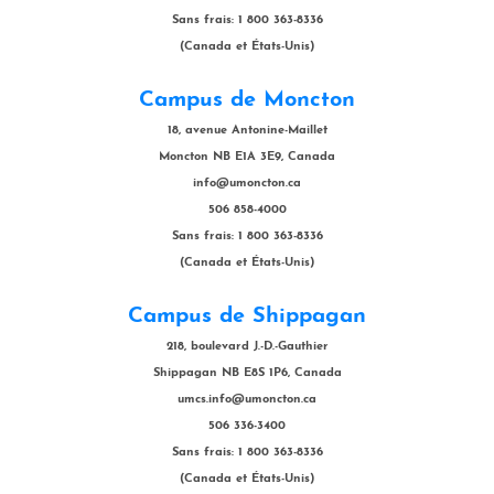
Sans frais: 1 800 363-8336
(Canada et États-Unis)
Campus de Moncton
18, avenue Antonine-Maillet
Moncton NB E1A 3E9, Canada
info@umoncton.ca
506 858-4000
Sans frais: 1 800 363-8336
(Canada et États-Unis)
Campus de Shippagan
218, boulevard J.-D.-Gauthier
Shippagan NB E8S 1P6, Canada
umcs.info@umoncton.ca
506 336-3400
Sans frais: 1 800 363-8336
(Canada et États-Unis)