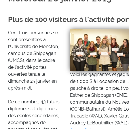
Plus de 100 visiteurs à l’activité p
Cent trois personnes se
sont présentées à
l’Université de Moncton,
campus de Shippagan
(UMCS), dans le cadre
de l’activité portes
ouvertes tenue le
Voici les gagnantes et gagn
dimanche 25 janvier en
de 1 000 $ à l'occasion de l
après-midi.
gauche à droite, on peut vo
Esther de Shippagan (EME), 
De ce nombre, 43 futurs
communautaire du Nouveau
diplômées et diplômés
(CCNB-Bathurst), Amélie Los
des écoles secondaires,
Tracadie (WAL), Xavier Gauv
accompagnés de
Audrey LeBouthillier (WAL)