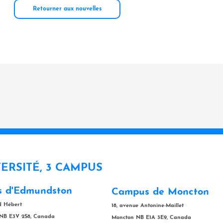
Retourner aux nouvelles
VERSITÉ, 3 CAMPUS
 d'Edmundston
Campus de Moncton
rd Hébert
18, avenue Antonine-Maillet
NB E3V 2S8, Canada
Moncton NB E1A 3E9, Canada