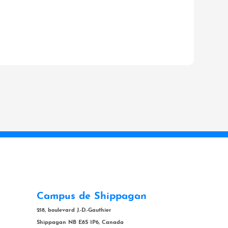
Campus de Shippagan
218, boulevard J.-D.-Gauthier
Shippagan NB E8S 1P6, Canada