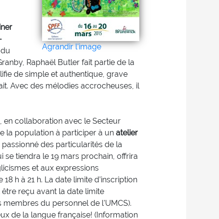
iner
-
Agrandir l'image
a du
anby, Raphaël Butler fait partie de la
lifie de simple et authentique, grave
nnait. Avec des mélodies accrocheuses, il
), en collaboration avec le Secteur
e la population à participer à un
atelier
n passionné des particularités de la
i se tiendra le 19 mars prochain, offrira
glicismes et aux expressions
18 h à 21 h. La date limite d’inscription
être reçu avant la date limite
t les membres du personnel de l'UMCS).
x de la langue française! (Information