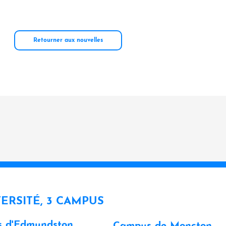
Retourner aux nouvelles
VERSITÉ, 3 CAMPUS
 d'Edmundston
Campus de Moncton