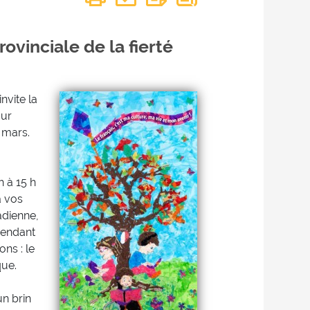
vinciale de la fierté
nvite la
our
 mars.
h à 15 h
à vos
cadienne,
 pendant
ns : le
que.
un brin