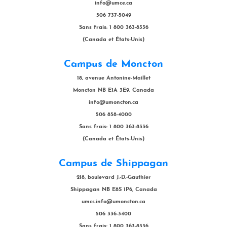
info@umce.ca
506 737-5049
Sans frais: 1 800 363-8336
(Canada et États-Unis)
Campus de Moncton
18, avenue Antonine-Maillet
Moncton NB E1A 3E9, Canada
info@umoncton.ca
506 858-4000
Sans frais: 1 800 363-8336
(Canada et États-Unis)
Campus de Shippagan
218, boulevard J.-D.-Gauthier
Shippagan NB E8S 1P6, Canada
umcs.info@umoncton.ca
506 336-3400
Sans frais: 1 800 363-8336