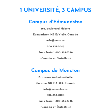
1 UNIVERSITÉ, 3 CAMPUS
Campus d'Edmundston
165, boulevard Hébert
Edmundston NB E3V 2S8, Canada
info@umce.ca
506 737-5049
Sans frais: 1 800 363-8336
(Canada et États-Unis)
Campus de Moncton
18, avenue Antonine-Maillet
Moncton NB E1A 3E9, Canada
info@umoncton.ca
506 858-4000
Sans frais: 1 800 363-8336
(Canada et États-Unis)