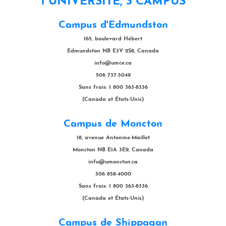
1 UNIVERSITÉ, 3 CAMPUS
Campus d'Edmundston
165, boulevard Hébert
Edmundston NB E3V 2S8, Canada
info@umce.ca
506 737-5049
Sans frais: 1 800 363-8336
(Canada et États-Unis)
Campus de Moncton
18, avenue Antonine-Maillet
Moncton NB E1A 3E9, Canada
info@umoncton.ca
506 858-4000
Sans frais: 1 800 363-8336
(Canada et États-Unis)
Campus de Shippagan