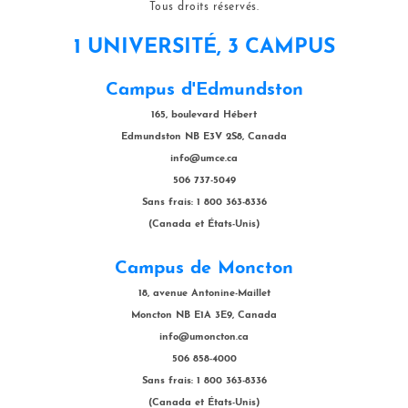
Tous droits réservés.
1 UNIVERSITÉ, 3 CAMPUS
Campus d'Edmundston
165, boulevard Hébert
Edmundston NB E3V 2S8, Canada
info@umce.ca
506 737-5049
Sans frais: 1 800 363-8336
(Canada et États-Unis)
Campus de Moncton
18, avenue Antonine-Maillet
Moncton NB E1A 3E9, Canada
info@umoncton.ca
506 858-4000
Sans frais: 1 800 363-8336
(Canada et États-Unis)