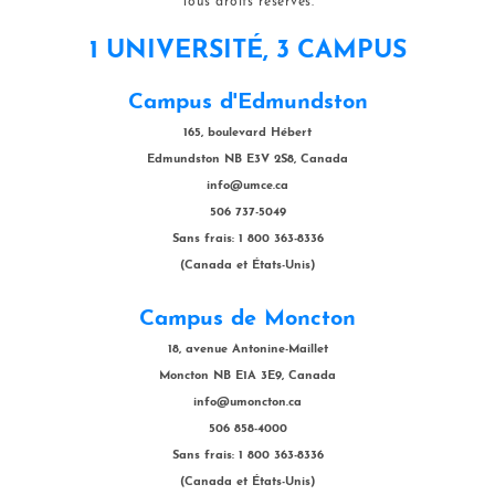
Tous droits réservés.
1 UNIVERSITÉ, 3 CAMPUS
Campus d'Edmundston
165, boulevard Hébert
Edmundston NB E3V 2S8, Canada
info@umce.ca
506 737-5049
Sans frais: 1 800 363-8336
(Canada et États-Unis)
Campus de Moncton
18, avenue Antonine-Maillet
Moncton NB E1A 3E9, Canada
info@umoncton.ca
506 858-4000
Sans frais: 1 800 363-8336
(Canada et États-Unis)