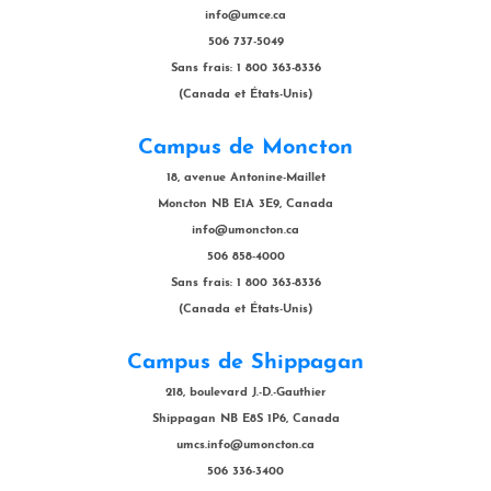
info@umce.ca
506 737-5049
Sans frais: 1 800 363-8336
(Canada et États-Unis)
Campus de Moncton
18, avenue Antonine-Maillet
Moncton NB E1A 3E9, Canada
info@umoncton.ca
506 858-4000
Sans frais: 1 800 363-8336
(Canada et États-Unis)
Campus de Shippagan
218, boulevard J.-D.-Gauthier
Shippagan NB E8S 1P6, Canada
umcs.info@umoncton.ca
506 336-3400