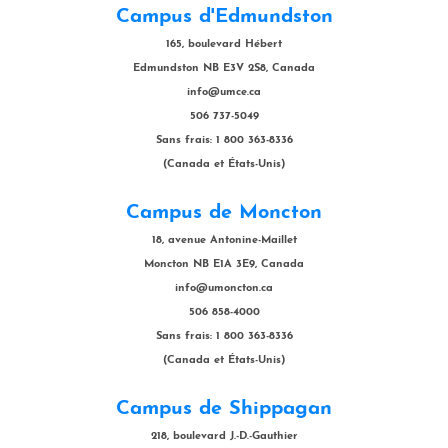
Campus d'Edmundston
165, boulevard Hébert
Edmundston NB E3V 2S8, Canada
info@umce.ca
506 737-5049
Sans frais: 1 800 363-8336
(Canada et États-Unis)
Campus de Moncton
18, avenue Antonine-Maillet
Moncton NB E1A 3E9, Canada
info@umoncton.ca
506 858-4000
Sans frais: 1 800 363-8336
(Canada et États-Unis)
Campus de Shippagan
218, boulevard J.-D.-Gauthier