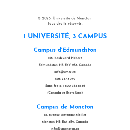
© 2026, Université de Moncton.
Tous droits réservés.
1 UNIVERSITÉ, 3 CAMPUS
Campus d'Edmundston
165, boulevard Hébert
Edmundston NB E3V 2S8, Canada
info@umce.ca
506 737-5049
Sans frais: 1 800 363-8336
(Canada et États-Unis)
Campus de Moncton
18, avenue Antonine-Maillet
Moncton NB E1A 3E9, Canada
info@umoncton.ca