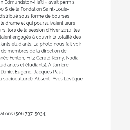
ion Edmundston-Haïti » avait permis
0 $ de la Fondation Saint-Louis-
redistribué sous forme de bourses
 le drame et qui poursuivaient leurs
, lors de la session d’hiver 2010, les
ent engagés à couvrir la totalité des
iants étudiants. La photo nous fait voir
e de membres de la direction de
hnée Fenton, Fritz Gerald Remy, Nadia
diantes et étudiants). À l’arrière,
s, Daniel Eugene, Jacques Paul
u socioculturel). Absent : Yves Lévêque
tions (506 737-5034;