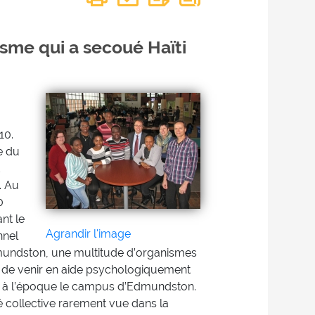
sme qui a secoué Haïti
10.
e du
. Au
0
nt le
Agrandir l'image
nnel
Edmundston, une multitude d’organismes
in de venir en aide psychologiquement
nt à l’époque le campus d’Edmundston.
té collective rarement vue dans la