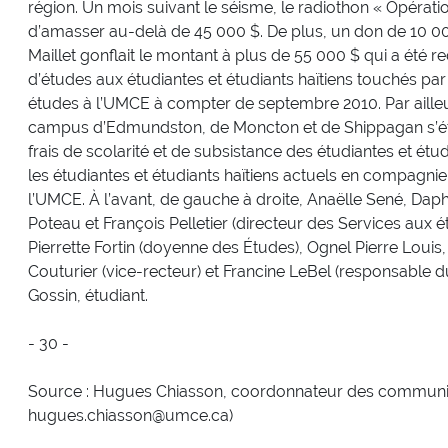
région. Un mois suivant le séisme, le radiothon « Opérat
d’amasser au-delà de 45 000 $. De plus, un don de 10 00
Maillet gonflait le montant à plus de 55 000 $ qui a été 
d’études aux étudiantes et étudiants haïtiens touchés par
études à l’UMCE à compter de septembre 2010. Par ailleurs
campus d’Edmundston, de Moncton et de Shippagan s’étai
frais de scolarité et de subsistance des étudiantes et étud
les étudiantes et étudiants haïtiens actuels en compagni
l’UMCE. À l’avant, de gauche à droite, Anaëlle Sené, Dap
Poteau et François Pelletier (directeur des Services aux étu
Pierrette Fortin (doyenne des Études), Ognel Pierre Loui
Couturier (vice-recteur) et Francine LeBel (responsable d
Gossin, étudiant.
- 30 -
Source : Hugues Chiasson, coordonnateur des communia
hugues.chiasson@umce.ca)