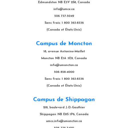
Edmundston NB E3V 2S8, Canada
info@umce.ca
506 737-5049
Sans frais: 1 800 363-8336
(Canada et États-Unis)
Campus de Moncton
18, avenue Antonine-Maillet
Moncton NB E1A 3E9, Canada
info@umoncton.ca
506 858-4000
Sans frais: 1 800 363-8336
(Canada et États-Unis)
Campus de Shippagan
218, boulevard J.-D.-Gauthier
Shippagan NB E8S 1P6, Canada
umcs.info@umoncton.ca