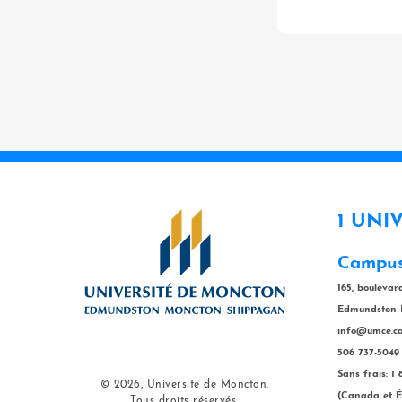
1 UNI
Campus
165, bouleva
Edmundston 
info@umce.c
506 737-5049
Sans frais: 1
© 2026, Université de Moncton.
(Canada et É
Tous droits réservés.