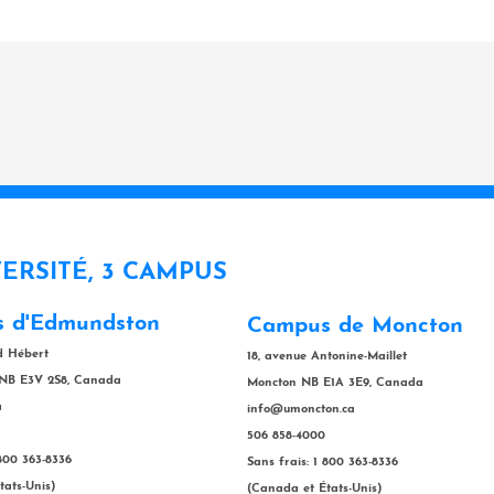
VERSITÉ, 3 CAMPUS
 d'Edmundston
Campus de Moncton
rd Hébert
18, avenue Antonine-Maillet
NB E3V 2S8, Canada
Moncton NB E1A 3E9, Canada
a
info@umoncton.ca
506 858-4000
 800 363-8336
Sans frais: 1 800 363-8336
tats-Unis)
(Canada et États-Unis)