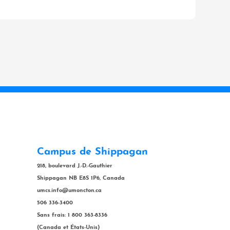
Campus de Shippagan
218, boulevard J.-D.-Gauthier
Shippagan NB E8S 1P6, Canada
umcs.info@umoncton.ca
506 336-3400
Sans frais: 1 800 363-8336
(Canada et États-Unis)