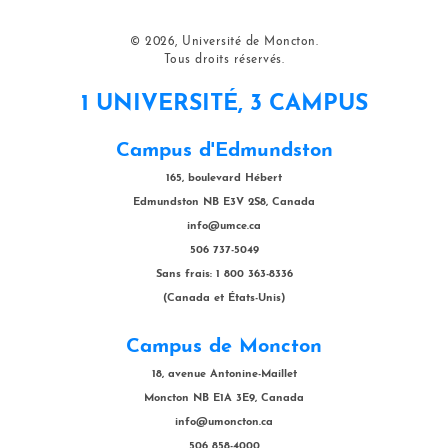
© 2026, Université de Moncton.
Tous droits réservés.
1 UNIVERSITÉ, 3 CAMPUS
Campus d'Edmundston
165, boulevard Hébert
Edmundston NB E3V 2S8, Canada
info@umce.ca
506 737-5049
Sans frais: 1 800 363-8336
(Canada et États-Unis)
Campus de Moncton
18, avenue Antonine-Maillet
Moncton NB E1A 3E9, Canada
info@umoncton.ca
506 858-4000