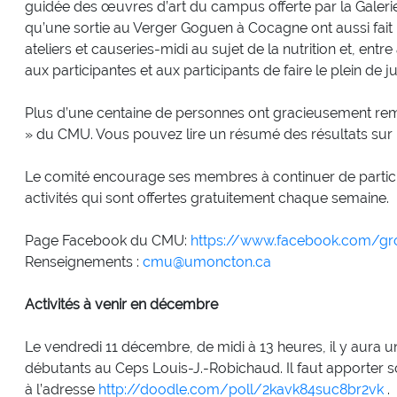
guidée des œuvres d’art du campus offerte par la Galeri
qu’une sortie au Verger Goguen à Cocagne ont aussi fait
ateliers et causeries-midi au sujet de la nutrition et, entr
aux participantes et aux participants de faire le plein de j
Plus d’une centaine de personnes ont gracieusement re
» du CMU. Vous pouvez lire un résumé des résultats sur 
Le comité encourage ses membres à continuer de partic
activités qui sont offertes gratuitement chaque semaine.
Page Facebook du CMU:
https://www.facebook.com/
Renseignements :
cmu@umoncton.ca
Activités à venir en décembre
Le vendredi 11 décembre, de midi à 13 heures, il y aura 
débutants au Ceps Louis-J.-Robichaud. Il faut apporter so
à l’adresse
http://doodle.com/poll/2kavk84suc8br2vk
.