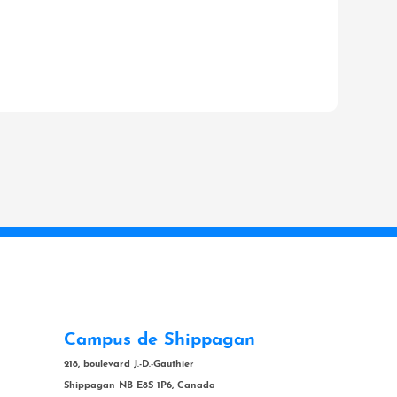
Campus de Shippagan
218, boulevard J.-D.-Gauthier
Shippagan NB E8S 1P6, Canada