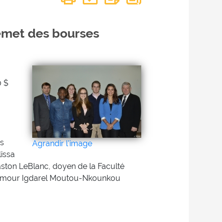
emet des bourses
0 $
es
Agrandir l'image
lissa
aston LeBlanc, doyen de la Faculté
ristamour Igdarel Moutou-Nkounkou