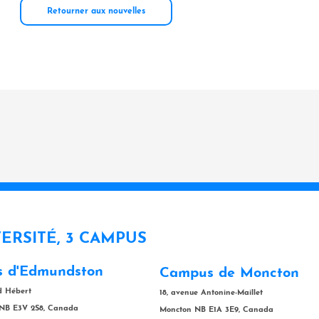
Retourner aux nouvelles
VERSITÉ, 3 CAMPUS
 d'Edmundston
Campus de Moncton
rd Hébert
18, avenue Antonine-Maillet
NB E3V 2S8, Canada
Moncton NB E1A 3E9, Canada