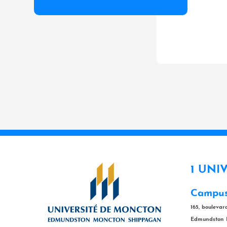
1 UNI
Campus
165, bouleva
Edmundston 