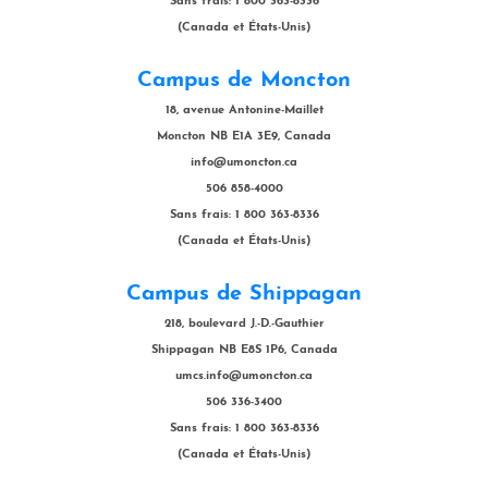
Sans frais: 1 800 363-8336
(Canada et États-Unis)
Campus de Moncton
18, avenue Antonine-Maillet
Moncton NB E1A 3E9, Canada
info@umoncton.ca
506 858-4000
Sans frais: 1 800 363-8336
(Canada et États-Unis)
Campus de Shippagan
218, boulevard J.-D.-Gauthier
Shippagan NB E8S 1P6, Canada
umcs.info@umoncton.ca
506 336-3400
Sans frais: 1 800 363-8336
(Canada et États-Unis)