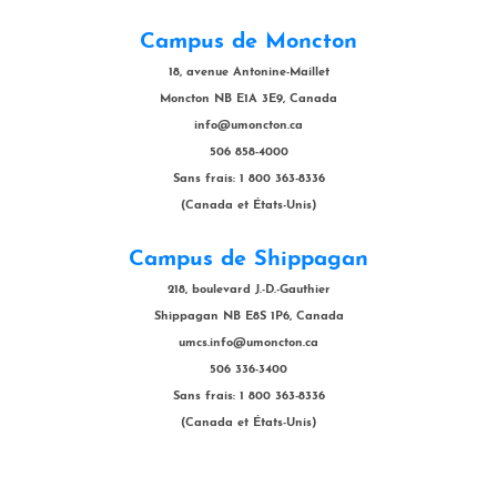
Campus de Moncton
18, avenue Antonine-Maillet
Moncton NB E1A 3E9, Canada
info@umoncton.ca
506 858-4000
Sans frais: 1 800 363-8336
(Canada et États-Unis)
Campus de Shippagan
218, boulevard J.-D.-Gauthier
Shippagan NB E8S 1P6, Canada
umcs.info@umoncton.ca
506 336-3400
Sans frais: 1 800 363-8336
(Canada et États-Unis)