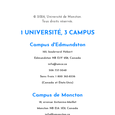
© 2026, Université de Moncton.
Tous droits réservés.
1 UNIVERSITÉ, 3 CAMPUS
Campus d'Edmundston
165, boulevard Hébert
Edmundston NB E3V 2S8, Canada
info@umce.ca
506 737-5049
Sans frais: 1 800 363-8336
(Canada et États-Unis)
Campus de Moncton
18, avenue Antonine-Maillet
Moncton NB E1A 3E9, Canada
info@umoncton.ca