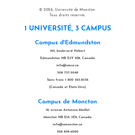
© 2026, Université de Moncton.
Tous droits réservés.
1 UNIVERSITÉ, 3 CAMPUS
Campus d'Edmundston
165, boulevard Hébert
Edmundston NB E3V 2S8, Canada
info@umce.ca
506 737-5049
Sans frais: 1 800 363-8336
(Canada et États-Unis)
Campus de Moncton
18, avenue Antonine-Maillet
Moncton NB E1A 3E9, Canada
info@umoncton.ca
506 858-4000