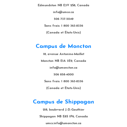
Edmundston NB E3V 2S8, Canada
info@umce.ca
506 737-5049
Sans frais: 1 800 363-8336
(Canada et États-Unis)
Campus de Moncton
18, avenue Antonine-Maillet
Moncton NB E1A 3E9, Canada
info@umoncton.ca
506 858-4000
Sans frais: 1 800 363-8336
(Canada et États-Unis)
Campus de Shippagan
218, boulevard J.-D.-Gauthier
Shippagan NB E8S 1P6, Canada
umcs.info@umoncton.ca