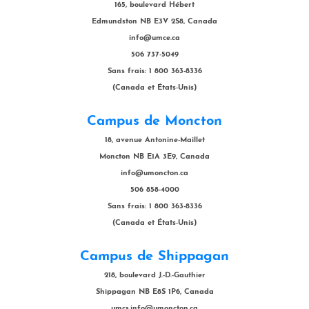
165, boulevard Hébert
Edmundston NB E3V 2S8, Canada
info@umce.ca
506 737-5049
Sans frais: 1 800 363-8336
(Canada et États-Unis)
Campus de Moncton
18, avenue Antonine-Maillet
Moncton NB E1A 3E9, Canada
info@umoncton.ca
506 858-4000
Sans frais: 1 800 363-8336
(Canada et États-Unis)
Campus de Shippagan
218, boulevard J.-D.-Gauthier
Shippagan NB E8S 1P6, Canada
umcs.info@umoncton.ca