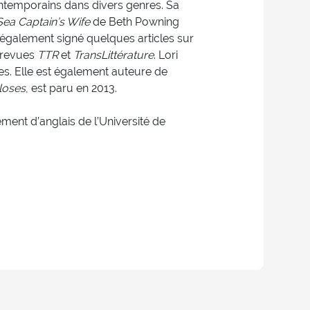
ontemporains dans divers genres. Sa
Sea Captain’s Wife
de Beth Powning
a également signé quelques articles sur
s revues
TTR
et
TransLittérature
. Lori
es. Elle est également auteure de
loses
, est paru en 2013.
ent d’anglais de l’Université de