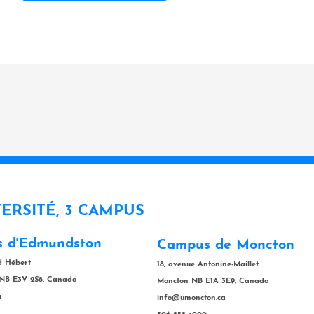
VERSITÉ, 3 CAMPUS
 d'Edmundston
Campus de Moncton
rd Hébert
18, avenue Antonine-Maillet
NB E3V 2S8, Canada
Moncton NB E1A 3E9, Canada
a
info@umoncton.ca