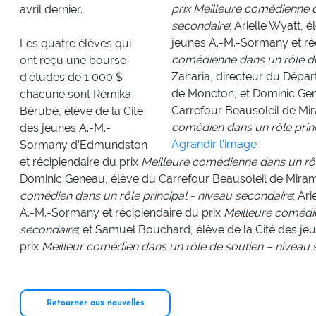
prix Meilleure comédienne d
avril dernier.
secondaire
; Arielle Wyatt, 
jeunes A.-M.-Sormany et ré
Les quatre élèves qui
comédienne dans un rôle de
ont reçu une bourse
Zaharia, directeur du Dépar
d'études de 1 000 $
de Moncton, et Dominic Gen
chacune sont Rémika
Carrefour Beausoleil de Mir
Bérubé, élève de la Cité
comédien dans un rôle prin
des jeunes A.-M.-
Agrandir l'image
Sormany d’Edmundston
et récipiendaire du prix
Meilleure comédienne dans un rôl
Dominic Geneau, élève du Carrefour Beausoleil de Mirami
comédien dans un rôle principal - niveau secondaire
; Ar
A.-M.-Sormany et récipiendaire du prix
Meilleure comédie
secondaire
; et Samuel Bouchard, élève de la Cité des je
prix
Meilleur comédien dans un rôle de soutien – niveau
Retourner aux nouvelles