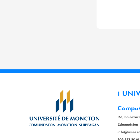
1 UNI
Campus
165, bouleva
Edmundston 
info@umce.c
506 737-5049