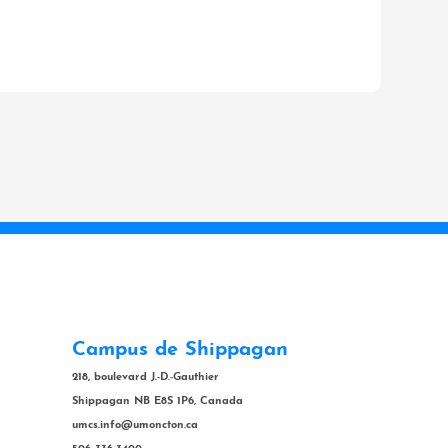
Campus de Shippagan
218, boulevard J.-D.-Gauthier
Shippagan NB E8S 1P6, Canada
umcs.info@umoncton.ca