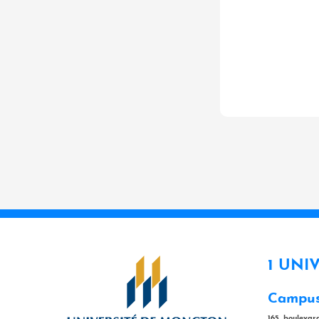
1 UNI
Campus
165, bouleva