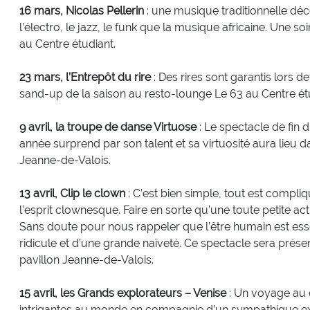
16 mars, Nicolas Pellerin
: une musique traditionnelle dé
l’électro, le jazz, le funk que la musique africaine. Une 
au Centre étudiant.
23 mars, l’Entrepôt du rire
: Des rires sont garantis lors d
sand-up de la saison au resto-lounge Le 63 au Centre ét
9 avril, la troupe de danse Virtuose
: Le spectacle de fin 
année surprend par son talent et sa virtuosité aura lieu d
Jeanne-de-Valois.
13 avril, Clip le clown
: C’est bien simple, tout est compliqu
l’esprit clownesque. Faire en sorte qu’une toute petite a
Sans doute pour nous rappeler que l’être humain est ess
ridicule et d’une grande naïveté. Ce spectacle sera prése
pavillon Jeanne-de-Valois.
15 avril, les Grands explorateurs – Venise
: Un voyage au c
intrigantes au monde en compagnie d’un sympathique exp