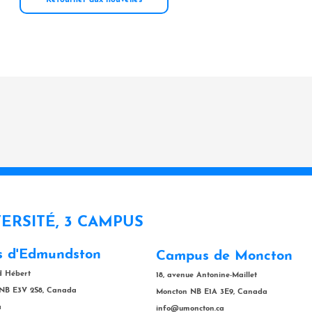
VERSITÉ, 3 CAMPUS
 d'Edmundston
Campus de Moncton
rd Hébert
18, avenue Antonine-Maillet
NB E3V 2S8, Canada
Moncton NB E1A 3E9, Canada
a
info@umoncton.ca