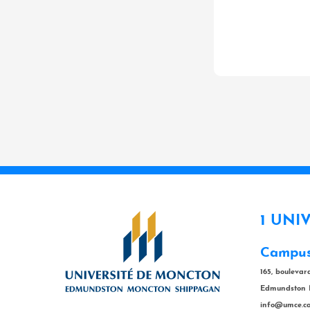
1 UNI
Campus
165, bouleva
Edmundston 
info@umce.c