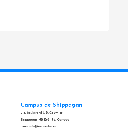
Campus de Shippagan
218, boulevard J.-D.-Gauthier
Shippagan NB E8S 1P6, Canada
umcs.info@umoncton.ca