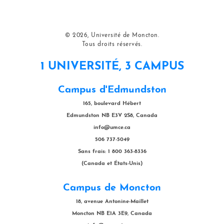
© 2026, Université de Moncton.
Tous droits réservés.
1 UNIVERSITÉ, 3 CAMPUS
Campus d'Edmundston
165, boulevard Hébert
Edmundston NB E3V 2S8, Canada
info@umce.ca
506 737-5049
Sans frais: 1 800 363-8336
(Canada et États-Unis)
Campus de Moncton
18, avenue Antonine-Maillet
Moncton NB E1A 3E9, Canada