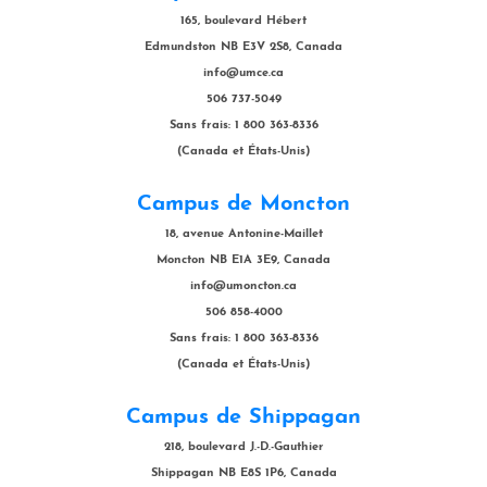
165, boulevard Hébert
Edmundston NB E3V 2S8, Canada
info@umce.ca
506 737-5049
Sans frais: 1 800 363-8336
(Canada et États-Unis)
Campus de Moncton
18, avenue Antonine-Maillet
Moncton NB E1A 3E9, Canada
info@umoncton.ca
506 858-4000
Sans frais: 1 800 363-8336
(Canada et États-Unis)
Campus de Shippagan
218, boulevard J.-D.-Gauthier
Shippagan NB E8S 1P6, Canada