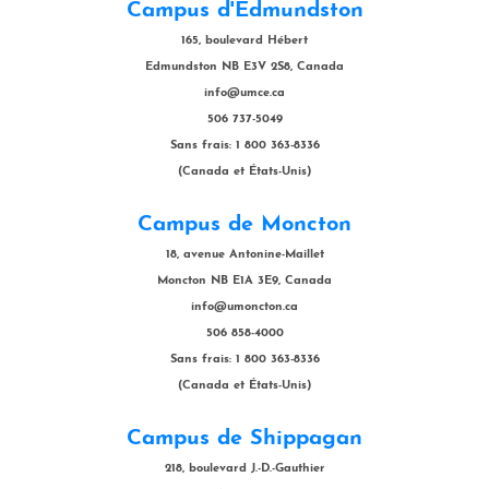
Campus d'Edmundston
165, boulevard Hébert
Edmundston NB E3V 2S8, Canada
info@umce.ca
506 737-5049
Sans frais: 1 800 363-8336
(Canada et États-Unis)
Campus de Moncton
18, avenue Antonine-Maillet
Moncton NB E1A 3E9, Canada
info@umoncton.ca
506 858-4000
Sans frais: 1 800 363-8336
(Canada et États-Unis)
Campus de Shippagan
218, boulevard J.-D.-Gauthier