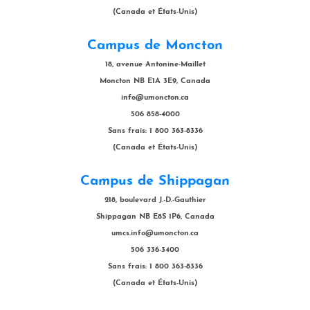
(Canada et États-Unis)
Campus de Moncton
18, avenue Antonine-Maillet
Moncton NB E1A 3E9, Canada
info@umoncton.ca
506 858-4000
Sans frais: 1 800 363-8336
(Canada et États-Unis)
Campus de Shippagan
218, boulevard J.-D.-Gauthier
Shippagan NB E8S 1P6, Canada
umcs.info@umoncton.ca
506 336-3400
Sans frais: 1 800 363-8336
(Canada et États-Unis)