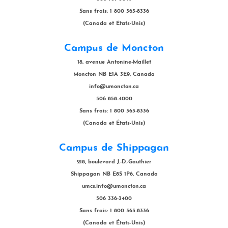
Sans frais: 1 800 363-8336
(Canada et États-Unis)
Campus de Moncton
18, avenue Antonine-Maillet
Moncton NB E1A 3E9, Canada
info@umoncton.ca
506 858-4000
Sans frais: 1 800 363-8336
(Canada et États-Unis)
Campus de Shippagan
218, boulevard J.-D.-Gauthier
Shippagan NB E8S 1P6, Canada
umcs.info@umoncton.ca
506 336-3400
Sans frais: 1 800 363-8336
(Canada et États-Unis)