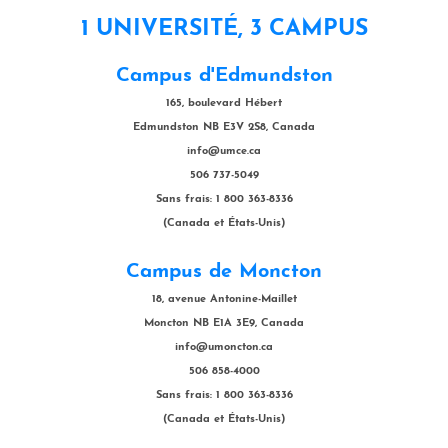
1 UNIVERSITÉ, 3 CAMPUS
Campus d'Edmundston
165, boulevard Hébert
Edmundston NB E3V 2S8, Canada
info@umce.ca
506 737-5049
Sans frais: 1 800 363-8336
(Canada et États-Unis)
Campus de Moncton
18, avenue Antonine-Maillet
Moncton NB E1A 3E9, Canada
info@umoncton.ca
506 858-4000
Sans frais: 1 800 363-8336
(Canada et États-Unis)