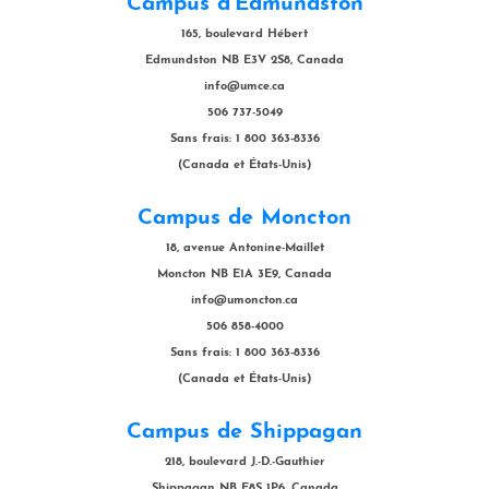
Campus d'Edmundston
165, boulevard Hébert
Edmundston NB E3V 2S8, Canada
info@umce.ca
506 737-5049
Sans frais: 1 800 363-8336
(Canada et États-Unis)
Campus de Moncton
18, avenue Antonine-Maillet
Moncton NB E1A 3E9, Canada
info@umoncton.ca
506 858-4000
Sans frais: 1 800 363-8336
(Canada et États-Unis)
Campus de Shippagan
218, boulevard J.-D.-Gauthier
Shippagan NB E8S 1P6, Canada