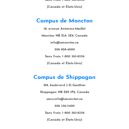
Sans frais: 1 800 363-8336
(Canada et États-Unis)
Campus de Moncton
18, avenue Antonine-Maillet
Moncton NB E1A 3E9, Canada
info@umoncton.ca
506 858-4000
Sans frais: 1 800 363-8336
(Canada et États-Unis)
Campus de Shippagan
218, boulevard J.-D.-Gauthier
Shippagan NB E8S 1P6, Canada
umcs.info@umoncton.ca
506 336-3400
Sans frais: 1 800 363-8336
(Canada et États-Unis)